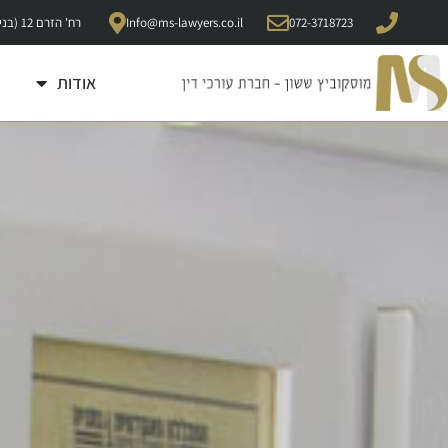
072-3718723
Info@ms-lawyers.co.il
רח' הזרם 12 (בניין רונדל"ן -קומה 5), קדימה 6092000
אודות