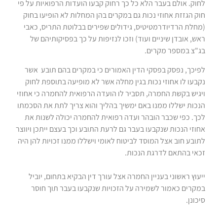
לחוק. אולם בעבר הלא כל כך רחוק קבעו הועדות הרפואיות על פי
חוק הגזזת אחוזי נכות גם במקרים בהן המחלות לא הופיעו בחוק
(מחלת הרדיודרמטיטיס, גידולים שפירים בבלוטת התריס, כאבי
ראש, אובדן שיניים ועוד) וזכו לנזיפות על כך בפסיקותיהם של
בג"צ במספר מקרים.
לפיכך, נפסק בפסקי הדין האמורים כי במקרים בהם תובע אשר
נקבעו לו אחוזי נכות בגין מחלה אשר לא מופיעה בתוספת לחוק
ויגיש בקשת החמרה, תסביר לו הועדה הרפואית להחמרה כי אחוזי
הנכות ישללו ממנו באם ימשיך בהליך והוא צריך לתת את הסכמתו
לכך. כפי שכבר הובהר ועדה רפואית להחמרה יכולה לשנות את
אחוזי הנכות שנקבעו בעבר גם לרעת התובע וכך בעצם ייתכן ויווצר
לתובע חוב אצל המוסד לביטוח לאומי וישללו ממנו זכויות להן היה
זכאי בהתאם לדרגת הנכות.
ייעוץ ראשוני בעניין החמרה אצל עורך דין הבקיא בתחום, יוביל
במקרים כאמור לשמירה על הזכויות שנקבעו בעבר תוך חוסר
סיכונן.