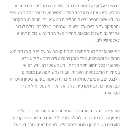
יודגש כי על אף סלחנות בית הדין לעבודה במקרים בהם התובע
החליט לייצג את עצמו לבד בהליך המשפטי, מדובר בהליך משפטי
גריידא אשר מחייב ידיעת ההליכים המשפטיים, החוקים, התקנות
והפסיקה על בוריים. כל "טעות" שתיתכן בשלב זה יכולה לגרור
אחריה גם תשלום הוצאות ההליך מצד המדינה שיכולים להגיע
לאלפי שקלים.
כפי שהוסבר דלעיל תחום ניהול תיקי תביעה על פי חוק הגזזת הוא
תחום צר ומצומצם, אבל טומן בחובו עולם רחב של ידע. ידע
היסטורי בכל תחום חקר הגזזת, ידע משפטי רב, ידע רפואי
במחלות הרלבנטיות, היכרות ועבודה משותפת עם מומחים
רלבנטיים בהתאם למחלות המוכרות וכאמור בעיקר ניסיון והיכרות
עם המערכת הבירוקרטית של ניהול הליך משפטי מול משרד
הבריאות.
תובע אשר יגיש תביעתו לבד או יבחר להסתייע בעורך דין ללא
ניסיון עשיר בתחום זה, לעולם לא יוכל לדעת בודאות האם קביעת
הועדות השונות הן נכונות ביחס אליו. לעומת זאת, עורך דין בעל