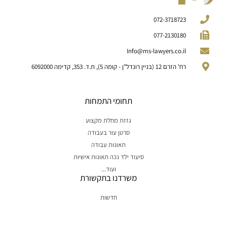
072-3718723
077-2130180
Info@ms-lawyers.co.il
רח' הזרם 12 (בניין רונדל"ן - קומה 5), ת.ד. 353, קדימה 6092000
תחומי התמחות
גזזת מחלת מקצוע
סרטן עור בעבודה
תאונות עבודה
סיעוד ילד נכה תאונות אישיות
ועוד...
משרדנו בתקשורת
חדשות