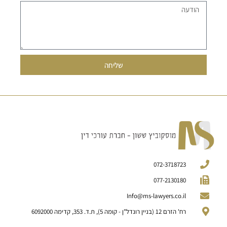
שליחה
072-3718723
077-2130180
Info@ms-lawyers.co.il
רח' הזרם 12 (בניין רונדל"ן - קומה 5), ת.ד. 353, קדימה 6092000