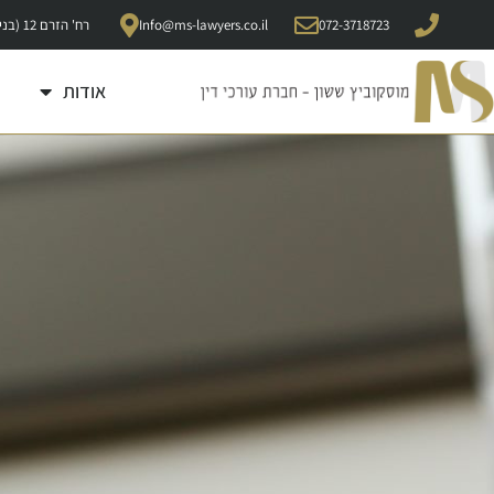
072-3718723
Info@ms-lawyers.co.il
רח' הזרם 12 (בניין רונדל"ן -קומה 5), קדימה 6092000
אודות