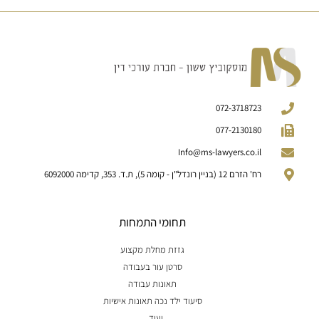
072-3718723
077-2130180
Info@ms-lawyers.co.il
רח' הזרם 12 (בניין רונדל"ן - קומה 5), ת.ד. 353, קדימה 6092000
תחומי התמחות
גזזת מחלת מקצוע
סרטן עור בעבודה
תאונות עבודה
סיעוד ילד נכה תאונות אישיות
ועוד...