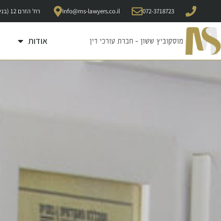
072-3718723
Info@ms-lawyers.co.il
רח' הזרם 12 (בניין רונדל"ן -קומה 5), קדימה 6092000
אודות