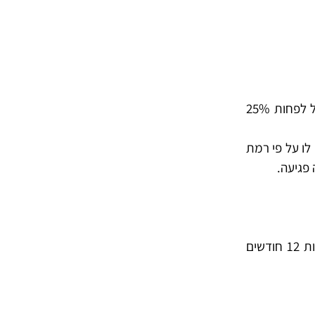
הפגיעה אשר בגללה נדרשת קצבת הנכות מגיעה כתוצאה מתאונה, מחלה או פגיעה אחרת והובילה לירידה של לפחות 25%
לו על פי רמת
במידה ומדובר בפגיעה עצמית של המבוטח והוכח כי הפגיעה בוצעה באופן מכוון – נדרשות הפקדות של לפחות 12 חודשים